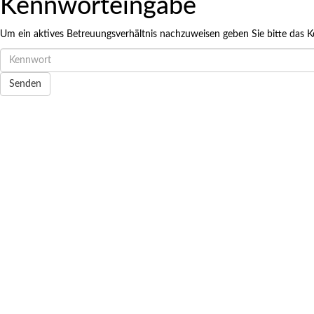
Kennworteingabe
Terminreservier
Um ein aktives Betreuungsverhältnis nachzuweisen geben Sie bitte das K
Möglicher Zeitraum: 08.08.
Hinweis: Mittwoch Vormitta