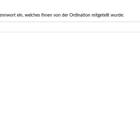
ung Dr. med. Leonhard Bauer
ennwort ein, welches Ihnen von der Ordination mitgeteilt wurde:
2026 bis 07.11.2026
g, 9 - 13 Uhr und Donnerstag Nachmittag, 14 - 18 Uhr Vertretungsarzt