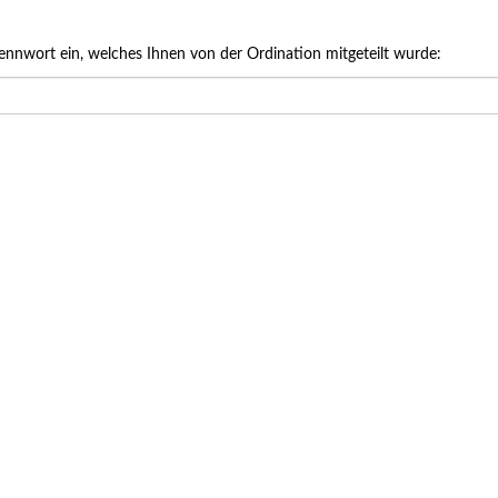
ung Dr. med. Eva Reichstamm
ennwort ein, welches Ihnen von der Ordination mitgeteilt wurde:
2026 bis 08.02.2027