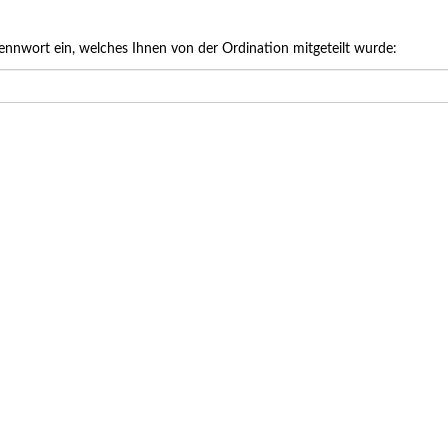
ung Dr. med. Johannes Schwarzer
ennwort ein, welches Ihnen von der Ordination mitgeteilt wurde:
2026 bis 06.03.2027